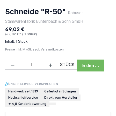
Schneide "R-50"
Robuso-
Stahlwarenfabrik Buntenbach & Sohn GmbH
69,02 €
Regulärer Preis:
(69,02 €* / 1 Stück)
Inhalt:
1 Stück
Preise inkl. MwSt. zzgl. Versandkosten
Produkt Anzahl: Gib den gewünschten We
STÜCK
In den Warenkor
UNSER SERVICE VERSPRECHEN
Handwerk seit 1919
Gefertigt in Solingen
Nachschleifservice
Direkt vom Hersteller
★ 4,8 Kundenbewertung