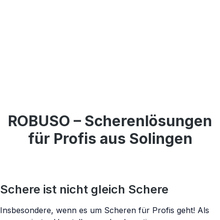
SCHLEIFSERVICE
ROBUSO – Scherenlösungen
Wir machen müde
für Profis aus Solingen
Scheren
wieder munter
Schere ist nicht gleich Schere
Schärfe verloren? Unser Schleifservice vom
Experten bringt Ihre Schere zurück auf
Insbesondere, wenn es um Scheren für Profis geht! Als
Höchstleistung.