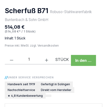
Scherfuß B71
Robuso-Stahlwarenfabrik
Buntenbach & Sohn GmbH
514,08 €
Regulärer Preis:
(514,08 €* / 1 Stück)
Inhalt:
1 Stück
Preise inkl. MwSt. zzgl. Versandkosten
Produkt Anzahl: Gib den gewünschten We
STÜCK
In den Warenkor
UNSER SERVICE VERSPRECHEN
Handwerk seit 1919
Gefertigt in Solingen
Nachschleifservice
Direkt vom Hersteller
★ 4,8 Kundenbewertung