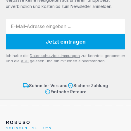
Verpasse keine Neuigkeiten aus unserem Shop! Jetzt
unverbindlich und kostenlos zum Newsletter anmelden.
E-Mail-Adresse
Jetzt eintragen
Datenschutz
Ich habe die
Datenschutzbestimmungen
zur Kenntnis genommen
und die
AGB
gelesen und bin mit ihnen einverstanden.
Schneller Versand
Sichere Zahlung
Einfache Retoure
ROBUSO
SOLINGEN · SEIT 1919