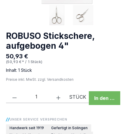
ROBUSO Stickschere,
aufgebogen 4"
50,93 €
Regulärer Preis:
(50,93 €* / 1 Stück)
Inhalt:
1 Stück
Preise inkl. MwSt. zzgl. Versandkosten
Produkt Anzahl: Gib den gewünschten We
STÜCK
In den Warenkor
UNSER SERVICE VERSPRECHEN
Handwerk seit 1919
Gefertigt in Solingen