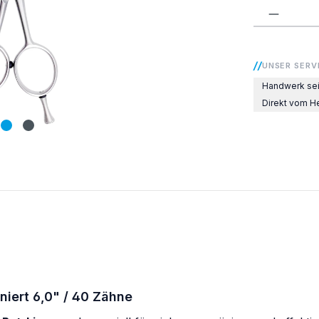
Produkt
UNSER SERV
Handwerk sei
Direkt vom He
niert 6,0" / 40 Zähne