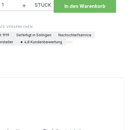
 Anzahl: Gib den gewünschten Wert ein 
STÜCK
In den Warenkorb
ICE VERSPRECHEN
t 1919
Gefertigt in Solingen
Nachschleifservice
rsteller
★ 4,8 Kundenbewertung