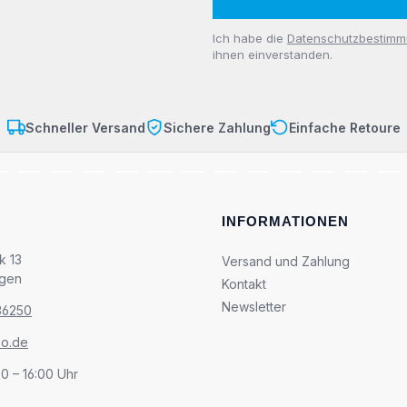
Datenschutz
Ich habe die
Datenschutzbestim
ihnen einverstanden.
Schneller Versand
Sichere Zahlung
Einfache Retoure
INFORMATIONEN
k 13
Versand und Zahlung
ngen
Kontakt
Newsletter
36250
so.de
00 – 16:00 Uhr