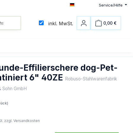
Service/Hilfe
Deutsch
0,00 €
inkl. MwSt.
Warenkorb
nde-Effilierschere dog-Pet-
atiniert 6" 40ZE
Robuso-Stahlwarenfabrik
& Sohn GmbH
eis:
tück)
St. zzgl. Versandkosten