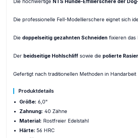
Die hochwertige
NTS Hunde-Effilierschere der Dog
Die professionelle Fell-Modellierschere eignet sich id
Die
doppelseitig gezahnten Schneiden
fixieren das
Der
beidseitige Hohlschliff
sowie die
polierte Rasi
Gefertigt nach traditionellen Methoden in Handarbeit
Produktdetails
Größe:
6,0"
Zahnung:
40 Zähne
Material:
Rostfreier Edelstahl
Härte:
56 HRC