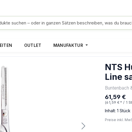
EITEN
OUTLET
MANUFAKTUR
NTS Hu
Line s
Buntenbach 
61,59 €
Regulärer Pr
(61,59 €* / 1 S
Inhalt:
1 Stück
Preise inkl. Mw