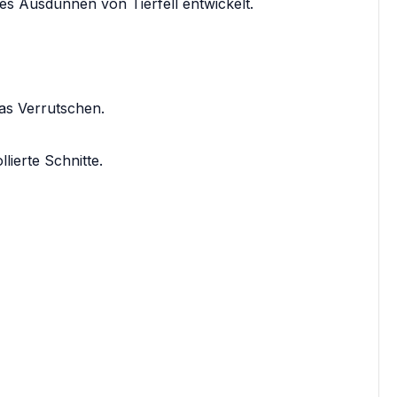
ves Ausdünnen von Tierfell entwickelt.
as Verrutschen.
lierte Schnitte.